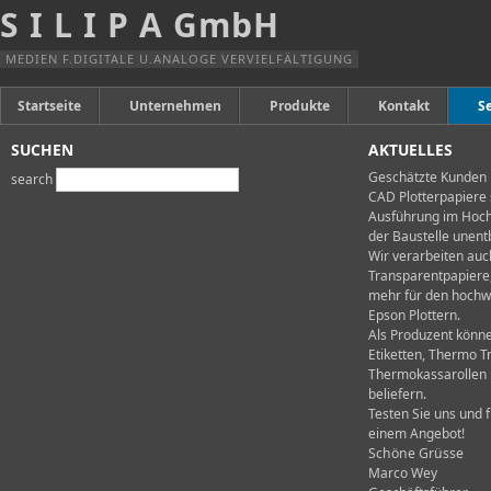
S I L I P A GmbH
Anfahrt
Impressum
MEDIEN F.DIGITALE U.ANALOGE VERVIELFÄLTIGUNG
AGBs
Startseite
Unternehmen
Produkte
Kontakt
S
SUCHEN
AKTUELLES
Geschätzte Kunden
search
CAD Plotterpapiere 
Ausführung im Hoch 
der Baustelle unentb
Wir verarbeiten auc
Transparentpapiere,
mehr für den hochw
Epson Plottern.
Als Produzent könne
Etiketten, Thermo T
Thermokassarollen u
beliefern.
Testen Sie uns und 
einem Angebot!
Schöne Grüsse
Marco Wey