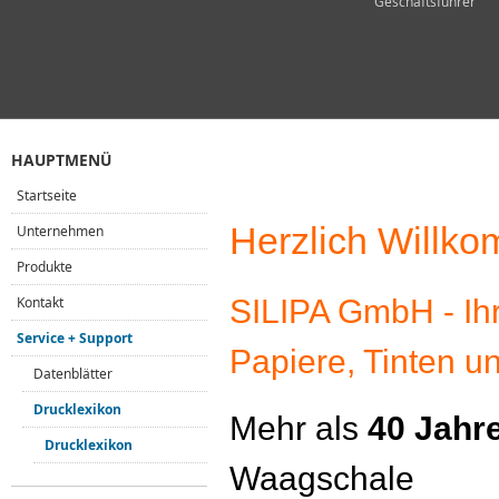
Geschäftsführer
HAUPTMENÜ
Startseite
Herzlich Willk
Unternehmen
Produkte
SILIPA GmbH - Ihr
Kontakt
Service + Support
Papiere, Tinten u
Datenblätter
Drucklexikon
Mehr als
40 Jahr
Drucklexikon
Waagschale