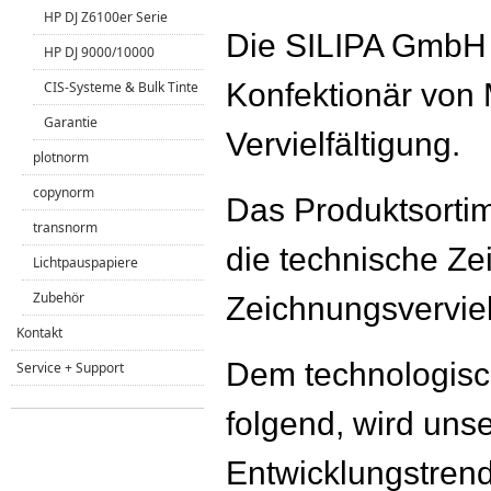
HP DJ Z6100er Serie
Die SILIPA GmbH i
HP DJ 9000/10000
Konfektionär von 
CIS-Systeme & Bulk Tinte
Garantie
Vervielfältigung.
plotnorm
copynorm
Das Produktsortim
transnorm
die technische Ze
Lichtpauspapiere
Zubehör
Zeichnungsverviel
Kontakt
Dem technologisc
Service + Support
folgend, wird uns
Entwicklungstrend