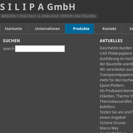
S I L I P A GmbH
Anfahrt
Impressum
MEDIEN F.DIGITALE U.ANALOGE VERVIELFÄLTIGUNG
AGBs
Startseite
Unternehmen
Produkte
Kontakt
S
SUCHEN
AKTUELLES
Geschätzte Kunden
search
CAD Plotterpapiere 
Ausführung im Hoch 
der Baustelle unentb
Wir verarbeiten auc
Transparentpapiere,
mehr für den hochw
Epson Plottern.
Als Produzent könne
Etiketten, Thermo T
Thermokassarollen u
beliefern.
Testen Sie uns und 
einem Angebot!
Schöne Grüsse
Marco Wey