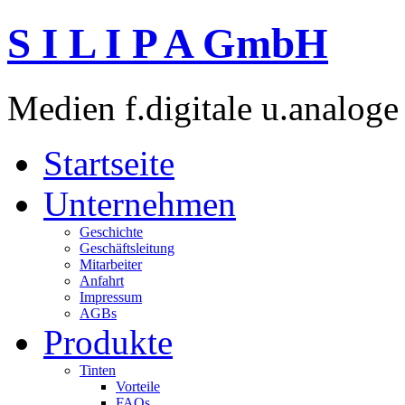
S I L I P A GmbH
Medien f.digitale u.analoge
Startseite
Unternehmen
Geschichte
Geschäftsleitung
Mitarbeiter
Anfahrt
Impressum
AGBs
Produkte
Tinten
Vorteile
FAQs