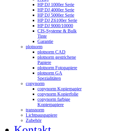
HP DJ 1000er Serie
HP DJ 4000er Serie
HP DJ 5000er Serie
HP DJ Z6100er Serie
HP DJ 9000/10000
CIS-Systeme & Bulk
Tinte
Garantie
plotnorm
plotnorm CAD
plotnorm gestrichene
Papiere
plotnorm Fotopapiere
plotnorm GA
Spezialitäten
copynorm
copynorm Kopierpapier
copynorm Kopierfolie
copynorm farbige
Kopierpapiere
transnorm
Lichtpauspapiere
Zubehör
Kontakt